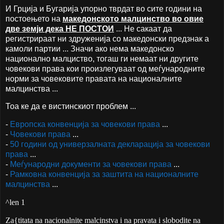
И Грција и Бугарија упорно тврдат во сите години на
постоењето на
македонското малцинство во овие
две земји дека НЕ ПОСТОИ
... Не сакаат да
регистрираат ни здруженија со македонски предзнак а
камоли партии ... Значи ако нема македонско
национално малциство, тогаш ги немаат ни другите
човекови права кои произлегуваат од меѓународните
норми за човековите правата на националните
малцинства ...
Тоа ке да е вистинскиот проблем ...
-
Европска конвенција за човекови права
...
-
Човекови права
...
-
50 години од универзалната декларација за човекови
права
...
-
Меѓународни документи за човекови права
...
-
Рамковна конвенција за заштита на националните
малцинства
...
^len 1
Za{titata na nacionalnite malcinstva i na pravata i slobodite na