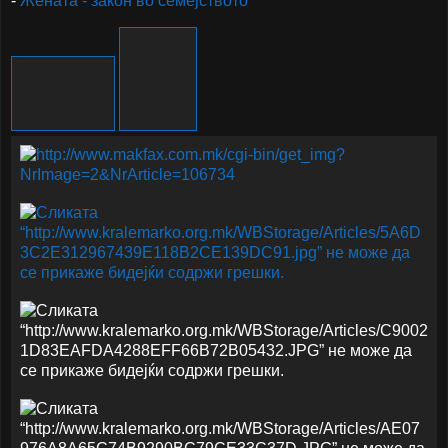
-
Жената - закон во семејството