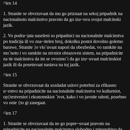
^len 14
1. Stranite se obvrzuvaat da mu go priznaat na sekoj pripadnik na
nacionalnoto malcinstvo pravoto da go izu~uva svojot malcinski
jazik.
2. Vo podra~jata naseleni so pripadnici na nacionalnite malcinstva
po tradicija ili vo zna~itelen broj, dokolku postoi dovolno golemo
barawe, Stranite }e vlo`uvaat napori da obezbedat, vo ramkite na
mo`noto i vo ramkite na nivniot obrazoven sistem, na pripadnicite
na tie malcinstva da im se ovozmo`i da go izu~uvaat malcinskiot
jazik ili da posetuvaat nastava na toj jazik.
^len 15
Stranite se obvrzuvaat da sozdadat uslovi potrebni za efikasno
u~estvo na pripadnicite na nacionalnite malcinstva vo kulturniot,
op{testveniot i ekonomskiot `ivot, kako i vo javnite raboti, posebno
vo onie {to gi zasegaat.
^len 17
1. Stranite se obvrzuvaat da ne go popre~uvaat pravoto na
pripadnicite na nacionalnite malcinstva slobodno i miroqubivo da