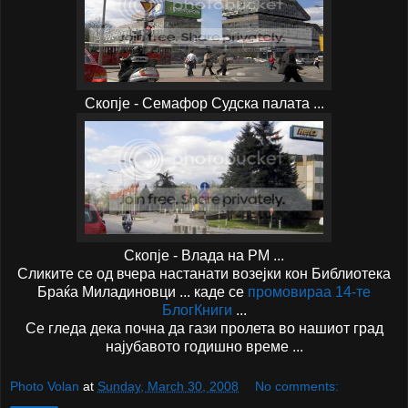
Скопје - Семафор Судска палата ...
Скопје - Влада на РМ ...
Сликите се од вчера настанати возејки кон Библиотека
Браќа Миладиновци ... каде се
промовираа 14-те
БлогКниги
...
Се гледа дека почна да гази пролета во нашиот град
најубавото годишно време ...
Photo Volan
at
Sunday, March 30, 2008
No comments: