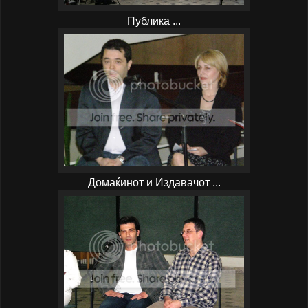
Публика ...
Домаќинот и Издавачот ...