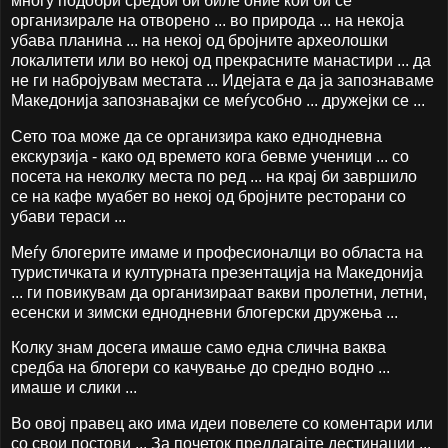
многу подобри средби би биле оние кои би се
организирале на отворено ... во природа ... на некоја
убава планина ... на некој од бројните археолошки
локалитети или во некој од прекрасните манастири ... да
не ги набројувам местата ... Идејата е да ја запознаваме
Македонија запознавајки се меѓусобно ... дружејки се ...
Сето тоа може да се организира како еднодневна
екскурзија - како од времето кога бевме ученици ... со
посета на неколку места по ред ... на крај би завршило
се на кафе муабет во некој од бројните ресторани со
убави тераси ...
Меѓу блогерите имаме и професионалци во областа на
туристичката и културната презентација на Македонија
... ги повикувам да организираат вакви пролетни, летни,
есенски и зимски еднодневни блогерски дружења ...
Колку знам досега имаше само една слична ваква
средба на блогери со качување до средно водно ...
имаше и слики ...
Во овој правец ако има идеи повелете со коментари или
со свои постови ... За почеток предлагајте дестинации ...