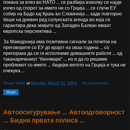
покана за влез во НАТО ... се разбира воколку се најде
излез од спорот за името ни со Грција ... се случи ЕУ
собир на Брдо кај Крањ во Словенија ... каде повторно
беше на дневен ред солунската агенда во која се
гарантира дека земјите од Западен Балкан имаат
европска перспектива ...
За Македонија има позитивни сигнали за почеток на
преговорите со ЕУ до крајот на оваа година ... со
препорака да си ги исполниме домашните работи ... од
таканаречениот “бенчмарк“ ... но и да го решиме
проблемот со името ... бидејки ветото на Грција и тука не
очекува ...
Photo Volan
at
Monday, March 31, 2008
No comments:
Share
Автоосигурување ... Автоодговорност
... Бидна првата полиса ...