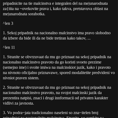
pripadnicite na tie malcinstva e integralen del na me|unarodnata
za{tita na ~ovekovite prava i, kako takva, pretstavuva oblast na
me|unarodnata sorabotka.
^len 3
1. Sekoj pripadnik na nacionalno malcinstvo ima pravo slobodno
da izbere da bide ili da ne bide tretiran kako takov, ...
^len 11
1. Stranite se obvrzuvaat da mu go priznaat na sekoj pripadnik na
nacionalno malcinstvo pravoto da go koristi svoeto prezime
(semejno ime) i svoite imiwa na malcinskiot jazik, kako i pravoto
na nivnoto oficijalno priznavawe, spored modalitetite predvideni vo
nivniot praven sistem.
2. Stranite se obvrzuvaat da mu go priznaat na sekoj pripadnik na
nacionalno malcinstvo pravoto, na svojot malcinski jazik da
prezentira natpisi, znaci i drugi innformacii od privaten karakter
vidlivi za javnosta.
3. Vo podra~jata tradicionalno naseleni so zna~itelen broj
pripadnici na nacionalnite malcinstva, Stranite, vo ramkite na