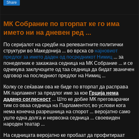
Share
МК Собрание по вторпат ке го има
името ни на дневен ред ...
По серијалот на средби на релевантните политички
структури во Македонија ... во врска со
најновиот
предлог за името даден од посредникот Нимиц
... за
понеделник е закажана седница на МК Собрание ... и се
одчекува заклучоците од таа седница да бидат званичен
одговор на последниот предлог на Нимиц ...
Колку се сеќавам ова ке биде по вторпат да расправа
МК парламент за предлог име за кое
Грција нема
дадено соглесност
... Што ке добие МК преговарачки
тим со оваа седница на Парламентот, во услови кога
нема конечна разрешница на спорот ... веројатно само
уште една долга и нервозна седница ... своевиден
народен театар ...
На седницата веројатно ке пробаат да профитираат