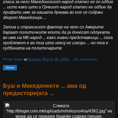
гласа за него Македонскиот народ глатко ке го одбие
... исто како што и Грчкиот народ глатко ке одбие да
прифати име за нашата држава во кое се содржи
зборот Македонија ...
Затоа и странскиот фактор на чело со Америте
бараат политичките елити да ја донесат одлуката
во име на МК народ ... како нивни представници ... сега
проблемот е во тоа што некој ке изгори ... но тоа е
судбината на политичарите
Photo Volan
at
Sunday, March 30, 2008
No comments:
Share
Буш и Македонките ... ама од
предисторијата ...