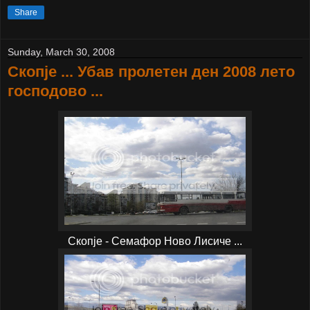
Share
Sunday, March 30, 2008
Скопје ... Убав пролетен ден 2008 лето
господово ...
Скопје - Семафор Ново Лисиче ...