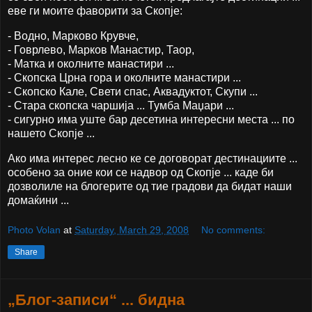
еве ги моите фаворити за Скопје:
- Водно, Марково Крувче,
- Говрлево, Марков Манастир, Таор,
- Матка и околните манастири ...
- Скопска Црна гора и околните манастири ...
- Скопско Кале, Свети спас, Аквадуктот, Скупи ...
- Стара скопска чаршија ... Тумба Маџари ...
- сигурно има уште бар десетина интересни места ... по
нашето Скопје ...
Ако има интерес лесно ке се договорат дестинациите ...
особено за оние кои се надвор од Скопје ... каде би
дозволиле на блогерите од тие градови да бидат наши
домаќини ...
Photo Volan
at
Saturday, March 29, 2008
No comments:
Share
„Блог-записи“ ... бидна