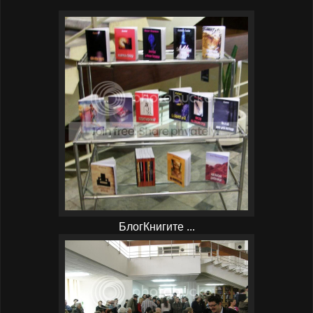
БлогКнигите ...