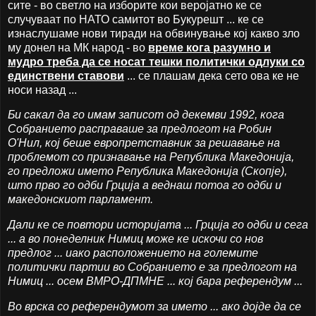
сите - во светло на изборите кои веројатно ке се
случуваат по НАТО самитот во Букурешт ... ке се
изнаслушаме нови тиради на обвинување кој какво зло
му донел на МК народ - во
време кога разумно и
мудро треба да се носат тешки политички одлуки со
единствени ставови
... се плашам дека сето ова ке не
носи назад ...
Би сакал да го имам записот од декемви 1992, кога
Собранието расправаше за предлогот на Робин
О'Нил, кој беше европретставник за решавање на
проблемот со признавање на Република Македонија,
го предложи името Република Македонија (Скопје),
што прво го одби Грција а веднаш потоа го одби и
македонскиот парламент.
Дали ке се повтори историјата ... Грција го одби и сега
... а во понеделник Нимиц може ке искочи со нов
предлог ... иако расположението на големите
политички партии во Собранието е за предлогот на
Нимиц ... осем ВМРО-ДПМНЕ ... кој бара референдум ...
Во врска со референдумот за името ... ако дојде да се