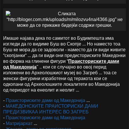
Имаше најава дека по самитот во Будимпешта има
изгледи да го видиме Буш во Скопје ... Но наместо тоа
Буш ке мора да се задоволи - наместо да ги види живите
“скопјанки“ ... да ги види они предисториските Македонки
во форма на глинени фигури
“
Праисториските дами
од Македонија
" .. кои се случајно во овој перид
изложени во Археолошкиот музеј во Загреб ... тоа се
женски фигурини изработени од теракота кои се
одкопани од Археолошките локалитети во Македонија
од периодот на енеолит и неолит ...
-
Праисториските дами од Македонија
...
-
МАКЕДОНСКИТЕ ПРАИСТОРИСКИ ДАМИ
ПРЕДИЗВИКАА ИНТЕРЕС ВО ЗАГРЕБ
-
Праисториските дами од Македонија
-
Матријархат
...