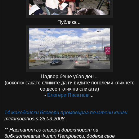
Публика ...
Надвор беше убав ден ...
(воколку сакате сликите да ги видите поголеми кликнете
со десен клик на сликата)
-
Блогери Писатели
...
14 македонски блогери промовираа печатени книги
metamorphosis-28.03.2008.
** Настанот го отвори директорот на
библиотеката Филип Петровски, додека свое