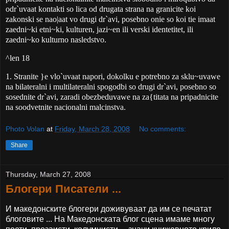
odr`uvaat kontakti so lica od drugata strana na granicite koi
zakonski se nao|aat vo drugi dr`avi, posebno onie so koi tie imaat
zaedni~ki etni~ki, kulturen, jazi~en ili verski identetitet, ili
zaedni~ko kulturno nasledstvo.
^len 18
1. Stranite }e vlo`uvaat napori, dokolku e potrebno za sklu~uvawe
na bilateralni i multilateralni spogodbi so drugi dr`avi, posebno so
sosednite dr`avi, zaradi obezbeduvawe na za{titata na pripadnicite
na soodvetnite nacionalni malcinstva.
Photo Volan
at
Friday, March 28, 2008
No comments:
Share
Thursday, March 27, 2008
Блогери Писатели ...
И македонските блогери доживуваат да им се печатат
блоговите ... На Македонската блог сцена имаме многу