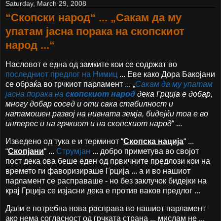
Saturday, March 29, 2008
“Скопски народ“ ... „Сакам да му
упатам јасна порака на скопскиот
народ ...“
Насловот е една од замките кои се содржат во
последниот предлог на Нимиц
... Еве како Дора Бакојани
се обраќа во грчкиот парламент ... „
Сакам да му упатам
јасна порака на
скопскиот народ
дека Грција е добар,
многу добар сосед и оти сака стабилност и
натамошен развој на нивната земја, бидејќи тоа е во
интерес и на грчкиот и на скопскиот народ
“ ...
Изведено од тука е и терминот “
Скопска нација
“ ...
“
Скопјани
“ ...
Струмјан
... добро приметува во својот
пост дека ова беше еден од првичните предлози кои на
времето ги фаворизираше Грција ... а и во нашиот
парламент се расправаше - но без заклучок бидејки на
крај Грција се изјасни дека е против ваков предлог ...
Дали е потребна нова расправа во нашиот парламент
ако нема согласност од грчката страна ... мислам не ...