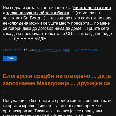
Има една изрека кај англичаните ... “
ништо не е готово
додека не чукне дебелата берта
...“ (се мисли на
познатиот БигБенд ...) ... така да до нато самитот во овие
неколку дена можни се уште многу пресврти ... по мене
се говори дека до договор нема да дојде ... Грците сега
како да ја префрлаат топката во ОН ... сакаат да не биде
... т.е. ДА НЕ НЕ БИДЕ ...
Photo Volan
at
Saturday, March 29, 2008
No comments:
Share
Блогерски средби на отворено ... да ја
запознаеме Македонија ... дружејки се
...
Популарни се блогерските средби кои икс, ипсилон пати
ги организираше Пинчер ... а во последно време се
организираа кај Тиквичка ... но ако јас се прашувам