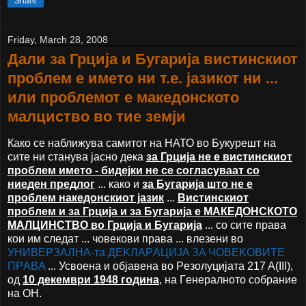
Share
Friday, March 28, 2008
Дали за Грција и Бугарија вистинскиот
проблем е името ни т.е. јазикот ни ...
или проблемот е македонското
малциство во тие земји
Како се наближува самитот на НАТО во Букурешт на
сите ни станува јасно дека
за Грција не е вистинскиот
проблем името - бидејки не се согласуваат со
ниеден предлог
... како и
за Бугарија што не е
проблем накедонскиот јазик
...
Вистинскиот
проблем и за Грција и за Бугарија е МАКЕДОНСКОТО
МАЛЦИНСТВО во Грција и Бугарија
... со сите права
кои им следат ... човекови права ... влезени во
УНИВEРЗAЛНA-та ДEKЛAРAЦИJA ЗA ЧOВEKOВИTE
ПРAВA
... Усвoeнa и oбjaвeнa вo Рeзoлуциjaтa 217 A(III),
oд
10 дeкeмври 1948 гoдинa
, нa Γeнeрaлнoтo сoбрaниe
на ОН.