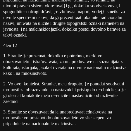
nivniot praven sistem, vklu~uvaj}i gi, dokolku soodvetstvuva, i
spogodbite so drugi dr`avi, }e vlo`uvaat napori, vodej}i smetka za
nivnite specifi~ni uslovi, da gi prezentiraat lokalnite tradicionalni
nazivi, imiwata na ulicite i drugite topografski oznaki nameneti na
javnosta, i na malcinskiot jazik, dokolku postoi dovolno barawe za
takvi oznaki.
^len 12
1. Stranite }e prezemat, dokolku e potrebno, merki vo
obrazovanieto i istra`uvawata, za unapreduvawe na soznanijata za
kulturata, istorijata, jazikot i verata na nivnite nacionalni malcinstva
kako i na mnozinstvoto.
2. Vo ovoj kontekst, Stranite, me|u drugoto, }e ponudat soodvetni
mo`nosti za obrazovanie na nastavnici i pristap do u~ebnicite, a }e
gi olesnat kontaktite me|u u~enicite i nastavnicite od razli~nite
zaednici.
3. Stranite se obvrzuvaat da ja unapreduvaat ednakvosta na
mo`nostite vo pristapot do obrazovanieto vo site stepeni za
pripadnicite na nacionalnite malcinstva.