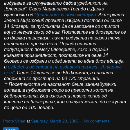
видување за случувањето дадоа уредникот на
„Блогерај“, Сашо Мацановски-Трендо и Дарко
Булдиоски од
Центарот за нови медиуми
. Актерката
Јелена Мијатовиќ прочита избрани постови од сите
14 блогери, за публиката да се запознае со стилот
кој го негува секој од нив. Постовите на блогерите се
во форма на раскази, лични видувања на разни теми,
патописи и прозни дела. Поради нивната
популарност помеѓу блогерите, како и поради
нивната оригиналност, постовите на овие 14
блогери се избрани и обединети во една блог едиција
и
издадени од страна на издавачката куќа „Аквариус
пет“
. Сите 14 книги се во Б6 формат, а нивната
содржина се простира на 60-120 страници.
** Посетеноста на настанот беше изненадувачки
голема, а публиката скоро го преполни холот на
Библиотеката. Беа изложени повеќе копии од
книгите на блогерите, кои оттука можеа да се купат
по цена од 100 денари.
Photo Volan
at
Saturday, March 29, 2008
No comments: