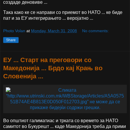
создаде деновиве ...
Така како ке се направи со приемот во НАТО ... ке биде
пат и за ЕУ интегрирањето ... веројатно ...
Photo Volan
at
Monday, March 31, 2008
No comments:
Share
ЕУ ... Старт на преговори со
Македонија ... Брдо кај Крањ во
Словенија ...
Во општиот галиматиас и трката со времето за НАТО
самитот во Букурешт ... каде Македонија треба да прими