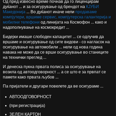
Од пред извесно време почнав да го лиценцирам
дуќанот ... и за осигурување од брендот на
КЈУБИ
Македонија
... Во дуќанот иначе нели
продаваме
компјутери, вршиме сервис, компјутерска галантерија и
мобилни телефони
од линијата на Космофон ... како и
надополнување на космокредит ...
Бидејки имаше слободен капацитет ... се одлучив да
вршаме и осигурување од сите видови - со нагласок на
осигурување на автомобили ... нели од нова година
навака не може да се врши осигурување во станиците
на технички преглед ...
И денеска пукна првата полиса за осигурување на
возила од автоодговорност ... а се што е за првпат се
памети како првата љубов ...
Па пријатели и другари повелете да ве осигураме ...
АВТООДГОВОРНОСТ
(при регистрација)
ЗЕЛЕН КАРТОН