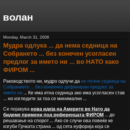
волан
Monday, March 31, 2008
Мудра одлука ... да нема седница на
Собрането ... без конечен усогласен
предлог за името ни ... во НАТО како
ФИРОМ ...
Раководството ни, мудро одлучи да
не почне седница на
Собранието ... без конекчно дефиниран предлог за
името ни
... Ке има итна седница ако има усогласен став
... но изгледите за тоа се минимални ...
Се појавува
нова идеја на Америте во Нато да
бидеме примени под референцата ФИРОМ
... до
решавање на спорот ... Ако се случи ова повеќе ке
изгуби Грчката страна ... од сета еуфорија која се